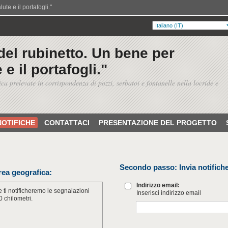
te e il portafogli."
del rubinetto. Un bene per
 e il portafogli."
ica prelevate in corrispondenza di pozzi, serbatoi e fontanelle nella locride e
NOTIFICHE
CONTATTACI
PRESENTAZIONE DEL PROGETTO
Secondo passo:
Invia notifiche
rea geografica:
Indirizzo email:
 ti notificheremo le segnalazioni
Inserisci indirizzo email
0 chilometri.