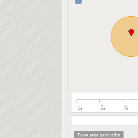
1
5
10
KM
KM
KM