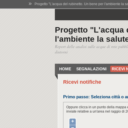
»
Progetto "L'acqua del rubinetto. Un bene per l'ambiente la salu
Progetto "L'acqua 
l'ambiente la salute
Report delle analisi sulle acque di rete pubbl
dintorni
HOME
SEGNALAZIONI
RICEVI 
Ricevi notifiche
Primo passo:
Seleziona città o a
Oppure clicca in un punto della mappa e
inviate relative a un'area nel raggio di 2
+
−