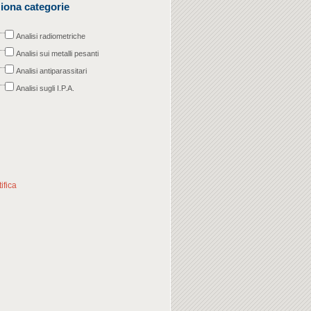
iona categorie
Analisi radiometriche
Analisi sui metalli pesanti
Analisi antiparassitari
Analisi sugli I.P.A.
ifica