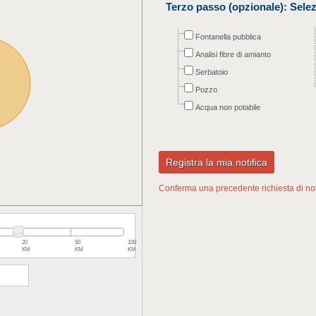
Terzo passo (opzionale):
Selez
Fontanella pubblica
Analisi fibre di amianto
Serbatoio
Pozzo
Acqua non potabile
Conferma una precedente richiesta di not
20
50
100
KM
KM
KM