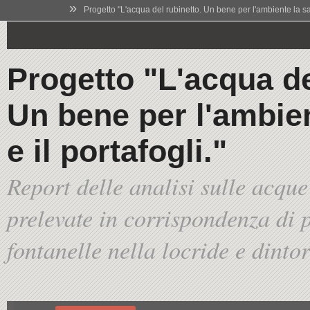
»
Progetto "L'acqua del rubinetto. Un bene per l'ambiente la salu
Progetto "L'acqua de
Un bene per l'ambien
e il portafogli."
Report delle analisi sulle acque
prelevate in corrispondenza di p
fontanelle nella locride e dinto