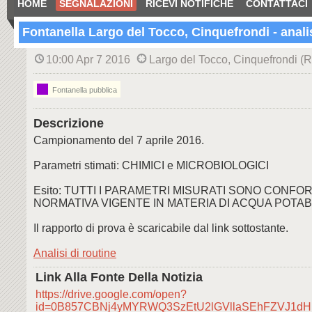
HOME
SEGNALAZIONI
RICEVI NOTIFICHE
CONTATTACI
Fontanella Largo del Tocco, Cinquefrondi - analis
10:00 Apr 7 2016
Largo del Tocco, Cinquefrondi (
Fontanella pubblica
Descrizione
Campionamento del 7 aprile 2016.
Parametri stimati: CHIMICI e MICROBIOLOGICI
Esito: TUTTI I PARAMETRI MISURATI SONO CONFOR
NORMATIVA VIGENTE IN MATERIA DI ACQUA POTAB
Il rapporto di prova è scaricabile dal link sottostante.
Analisi di routine
Link Alla Fonte Della Notizia
https://drive.google.com/open?
id=0B857CBNj4yMYRWQ3SzEtU2lGVllaSEhFZVJ1d