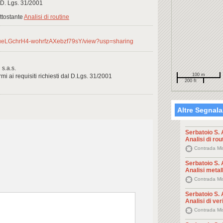
l D. Lgs. 31/2001
ottostante
Analisi di routine
qHhueLGchrH4-wohrfzAXebzf79sY/view?usp=sharing
 s.a.s.
100 m
mi ai requisiti richiesti dal D.Lgs. 31/2001
200 ft
Altre Segnala
Serbatoio S. 
Analisi di rou
Contrada Mis
Serbatoio S. 
Analisi metall
Contrada Mis
Serbatoio S. 
Analisi di ver
Contrada Mis