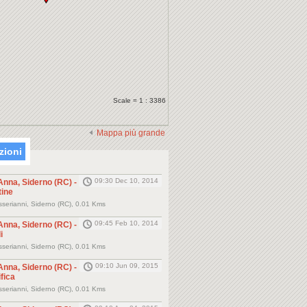
Scale = 1 : 3386
Mappa più grande
zioni
09:30 Dec 10, 2014
Anna, Siderno (RC) -
tine
serianni, Siderno (RC), 0.01 Kms
09:45 Feb 10, 2014
Anna, Siderno (RC) -
i
serianni, Siderno (RC), 0.01 Kms
09:10 Jun 09, 2015
Anna, Siderno (RC) -
ifica
serianni, Siderno (RC), 0.01 Kms