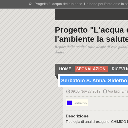
»
Progetto "L'acqua del rubinetto. Un bene per l'ambiente la salu
Progetto "L'acqua 
l'ambiente la salute
Report delle analisi sulle acque di rete pubbl
dintorni
HOME
SEGNALAZIONI
RICEVI 
Serbatoio S. Anna, Siderno 
09:05 Nov 27 2019
Via luigi Ein
Serbatoio
Descrizione
Tipologia di analisi eseguite: CHIM