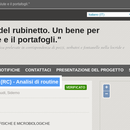
te e il portafogli."
del rubinetto. Un bene per
 e il portafogli."
ica prelevate in corrispondenza di pozzi, serbatoi e fontanelle nella locride e
NOTIFICHE
CONTATTACI
PRESENTAZIONE DEL PROGETTO
(RC) - Analisi di routine
+
VERIFICATO
audi, Siderno
−
ICO-FISICHE E MICROBIOLOGICHE