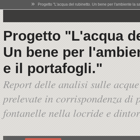
»
Progetto "L'acqua del rubinetto. Un bene per l'ambiente la salu
Progetto "L'acqua de
Un bene per l'ambien
e il portafogli."
Report delle analisi sulle acque
prelevate in corrispondenza di p
fontanelle nella locride e dinto