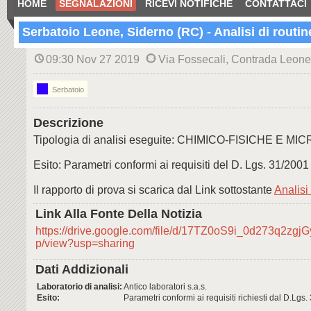
HOME
SEGNALAZIONI
RICEVI NOTIFICHE
CONTATTACI
Serbatoio Leone, Siderno (RC) - Analisi di routin
09:30 Nov 27 2019
Via Fossecali, Contrada Leone
Serbatoio
Descrizione
Tipologia di analisi eseguite: CHIMICO-FISICHE E 
Esito: Parametri conformi ai requisiti del D. Lgs. 31/2001
Il rapporto di prova si scarica dal Link sottostante
Analisi 
Link Alla Fonte Della Notizia
https://drive.google.com/file/d/17TZ0oS9i_0d273q2zgj
p/view?usp=sharing
Dati Addizionali
Laboratorio di analisi:
Antico laboratori s.a.s.
Esito:
Parametri conformi ai requisiti richiesti dal D.Lgs