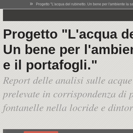
»
Progetto "L'acqua del rubinetto. Un bene per l'ambiente la salu
Progetto "L'acqua de
Un bene per l'ambien
e il portafogli."
Report delle analisi sulle acque
prelevate in corrispondenza di p
fontanelle nella locride e dinto