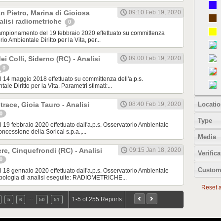
 Pietro, Marina di Gioiosa
09:10 Feb 19, 2020
nalisi radiometriche
0
pionamento del 19 febbraio 2020 effettuato su committenza
rio Ambientale Diritto per la Vita, per...
ei Colli, Siderno (RC) - Analisi
09:00 Feb 19, 2020
0
14 maggio 2018 effettuato su committenza dell'a.p.s.
le Diritto per la Vita. Parametri stimati:...
Locatio
race, Gioia Tauro - Analisi
08:40 Feb 19, 2020
0
Type
9 febbraio 2020 effettuato dall'a.p.s. Osservatorio Ambientale
oncessione della Sorical s.p.a.,...
Media
re, Cinquefrondi (RC) - Analisi
09:15 Jan 18, 2020
Verifica
0
Custom
8 gennaio 2020 effettuato dall'a.p.s. Osservatorio Ambientale
 Tipologia di analisi eseguite: RADIOMETRICHE...
Reset al
…
1-5 of 255 Reports
5
6
50
51