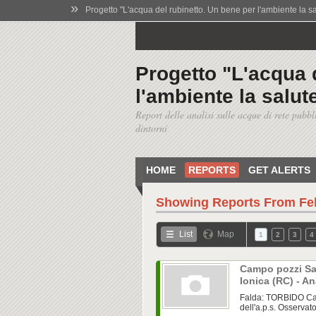
»
Progetto "L'acqua del rubinetto. Un bene per l'ambiente la salu
Progetto "L'acqua 
l'ambiente la salute
Report delle analisi sulle acque di rete pubbl
dintorni
HOME
REPORTS
GET ALERTS
Showing Reports From
Fe
List
Map
1
2
3
4
Campo pozzi San
Ionica (RC) - An
Falda: TORBIDO Cam
dell'a.p.s. Osservato