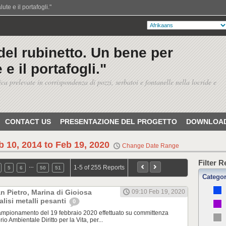
te e il portafogli."
del rubinetto. Un bene per
 e il portafogli."
ica prelevate in corrispondenza di pozzi, serbatoi e fontanelle nella locride e
CONTACT US
PRESENTAZIONE DEL PROGETTO
DOWNLOAD
b 10, 2014 to Feb 19, 2020
Change Date Range
Filter 
…
1-5 of 255 Reports
5
6
50
51
Catego
 Pietro, Marina di Gioiosa
09:10 Feb 19, 2020
alisi metalli pesanti
0
pionamento del 19 febbraio 2020 effettuato su committenza
rio Ambientale Diritto per la Vita, per...