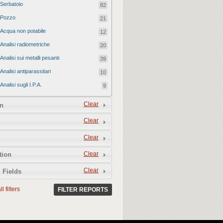
Serbatoio
82
Pozzo
21
Acqua non potabile
12
Analisi radiometriche
20
Analisi sui metalli pesanti
39
Analisi antiparassitari
10
Analisi sugli I.P.A.
9
Clear
n
Clear
Clear
Clear
tion
Clear
 Fields
l filters
FILTER REPORTS