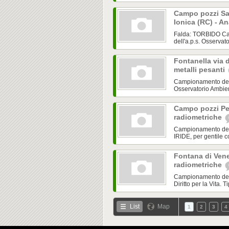
Campo pozzi San
Ionica (RC) - A
Falda: TORBIDO Cam
dell'a.p.s. Osservato
Fontanella via d
metalli pesanti
Campionamento del 
Osservatorio Ambienta
Campo pozzi Pet
radiometriche
Campionamento del 1
IRIDE, per gentile c
Fontana di Vene
radiometriche
Campionamento del 1
Diritto per la Vita.
List
Map
1
2
3
4