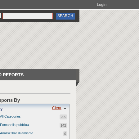
Login
 REPORTS
Reports By
Clear
ry
All Categories
255
Fontanella pubblica
142
Analisi fibre di amianto
0