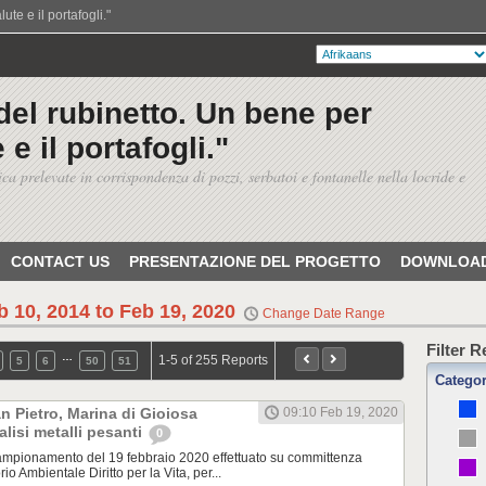
te e il portafogli."
del rubinetto. Un bene per
 e il portafogli."
ica prelevate in corrispondenza di pozzi, serbatoi e fontanelle nella locride e
CONTACT US
PRESENTAZIONE DEL PROGETTO
DOWNLOAD
b 10, 2014 to Feb 19, 2020
Change Date Range
Filter 
…
1-5 of 255 Reports
5
6
50
51
Catego
 Pietro, Marina di Gioiosa
09:10 Feb 19, 2020
alisi metalli pesanti
0
pionamento del 19 febbraio 2020 effettuato su committenza
rio Ambientale Diritto per la Vita, per...