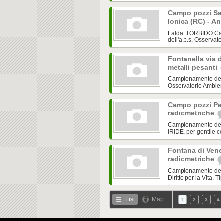
Campo pozzi San
Ionica (RC) - A
Falda: TORBIDO Cam
dell'a.p.s. Osservato
Fontanella via d
metalli pesanti
Campionamento del 
Osservatorio Ambienta
Campo pozzi Pet
radiometriche
Campionamento del 1
IRIDE, per gentile c
Fontana di Vene
radiometriche
Campionamento del 1
Diritto per la Vita.
List
Map
1
2
3
4