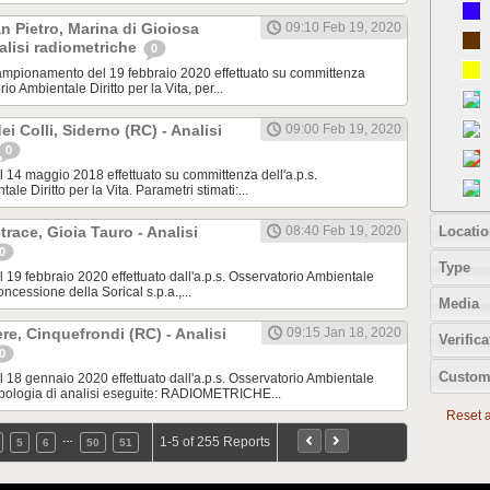
 Pietro, Marina di Gioiosa
09:10 Feb 19, 2020
nalisi radiometriche
0
pionamento del 19 febbraio 2020 effettuato su committenza
rio Ambientale Diritto per la Vita, per...
ei Colli, Siderno (RC) - Analisi
09:00 Feb 19, 2020
0
14 maggio 2018 effettuato su committenza dell'a.p.s.
le Diritto per la Vita. Parametri stimati:...
Locatio
race, Gioia Tauro - Analisi
08:40 Feb 19, 2020
0
Type
9 febbraio 2020 effettuato dall'a.p.s. Osservatorio Ambientale
oncessione della Sorical s.p.a.,...
Media
re, Cinquefrondi (RC) - Analisi
09:15 Jan 18, 2020
Verifica
0
Custom
8 gennaio 2020 effettuato dall'a.p.s. Osservatorio Ambientale
 Tipologia di analisi eseguite: RADIOMETRICHE...
Reset al
…
1-5 of 255 Reports
5
6
50
51