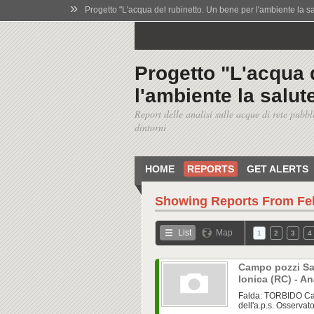
»
Progetto "L'acqua del rubinetto. Un bene per l'ambiente la salu
Progetto "L'acqua 
l'ambiente la salute
Report delle analisi sulle acque di rete pubbl
dintorni
HOME
REPORTS
GET ALERTS
Showing Reports From
Fe
List
Map
1
2
3
4
Campo pozzi San
Ionica (RC) - An
Falda: TORBIDO Cam
dell'a.p.s. Osservato