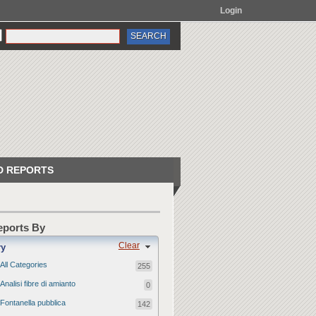
Login
 REPORTS
Reports By
Clear
ry
All Categories
255
Analisi fibre di amianto
0
Fontanella pubblica
142