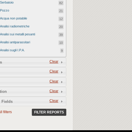
Serbatoio
82
Pozzo
21
Acqua non potabile
12
Analisi radiometriche
20
Analisi sui metalli pesanti
39
Analisi antiparassitari
10
Analisi sugli I.P.A.
9
Clear
n
Clear
Clear
Clear
tion
Clear
 Fields
l filters
FILTER REPORTS