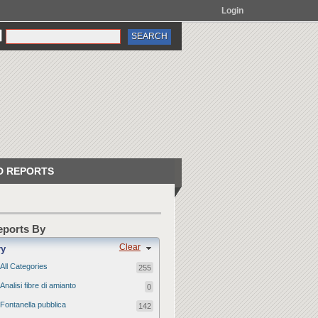
Login
 REPORTS
Reports By
Clear
ry
All Categories
255
Analisi fibre di amianto
0
Fontanella pubblica
142