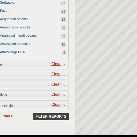
Serbatoio
82
Pozzo
21
Acqua non potabile
12
Analisi radiometriche
20
Analisi sui metalli pesanti
39
Analisi antiparassitari
10
Analisi sugli I.P.A.
9
Clear
n
Clear
Clear
Clear
tion
Clear
 Fields
l filters
FILTER REPORTS