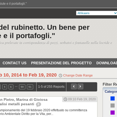
te e il portafogli."
del rubinetto. Un bene per
 e il portafogli."
ica prelevate in corrispondenza di pozzi, serbatoi e fontanelle nella locride e
CONTACT US
PRESENTAZIONE DEL PROGETTO
DOWNLOAD
b 10, 2014 to Feb 19, 2020
Change Date Range
Filter 
…
1-5 of 255 Reports
5
6
50
51
Catego
 Pietro, Marina di Gioiosa
09:10 Feb 19, 2020
alisi metalli pesanti
0
pionamento del 19 febbraio 2020 effettuato su committenza
rio Ambientale Diritto per la Vita, per...