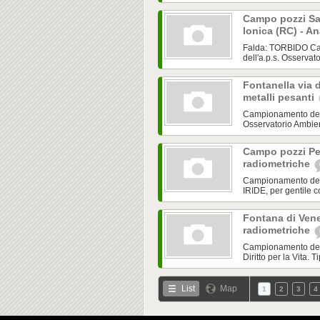
Campo pozzi San
Ionica (RC) - A
Falda: TORBIDO Cam
dell'a.p.s. Osservato
Fontanella via d
metalli pesanti
Campionamento del 
Osservatorio Ambienta
Campo pozzi Pet
radiometriche
Campionamento del 1
IRIDE, per gentile c
Fontana di Vene
radiometriche
Campionamento del 1
Diritto per la Vita.
List
Map
1
2
3
4