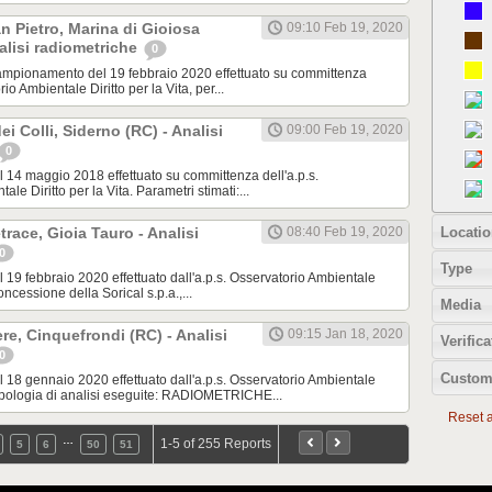
 Pietro, Marina di Gioiosa
09:10 Feb 19, 2020
nalisi radiometriche
0
pionamento del 19 febbraio 2020 effettuato su committenza
rio Ambientale Diritto per la Vita, per...
ei Colli, Siderno (RC) - Analisi
09:00 Feb 19, 2020
0
14 maggio 2018 effettuato su committenza dell'a.p.s.
le Diritto per la Vita. Parametri stimati:...
Locatio
race, Gioia Tauro - Analisi
08:40 Feb 19, 2020
0
Type
9 febbraio 2020 effettuato dall'a.p.s. Osservatorio Ambientale
oncessione della Sorical s.p.a.,...
Media
re, Cinquefrondi (RC) - Analisi
09:15 Jan 18, 2020
Verifica
0
Custom
8 gennaio 2020 effettuato dall'a.p.s. Osservatorio Ambientale
 Tipologia di analisi eseguite: RADIOMETRICHE...
Reset al
…
1-5 of 255 Reports
5
6
50
51