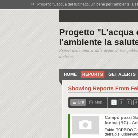
»
Progetto "L'acqua del rubinetto. Un bene per l'ambiente la salu
Progetto "L'acqua 
l'ambiente la salute
Report delle analisi sulle acque di rete pubbl
dintorni
HOME
REPORTS
GET ALERTS
Showing Reports From
Fe
List
Map
1
2
3
4
Campo pozzi San
Ionica (RC) - An
Falda: TORBIDO Cam
dell'a.p.s. Osservato