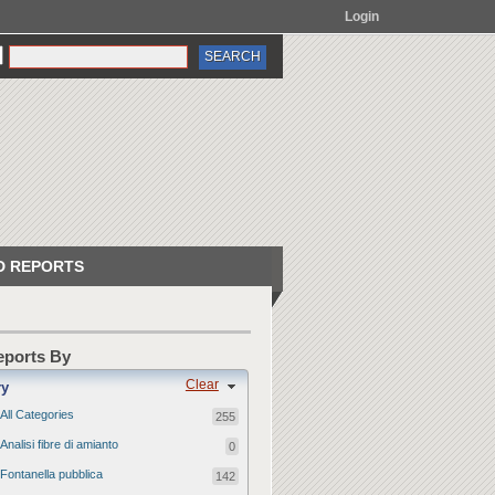
Login
 REPORTS
Reports By
Clear
ry
All Categories
255
Analisi fibre di amianto
0
Fontanella pubblica
142