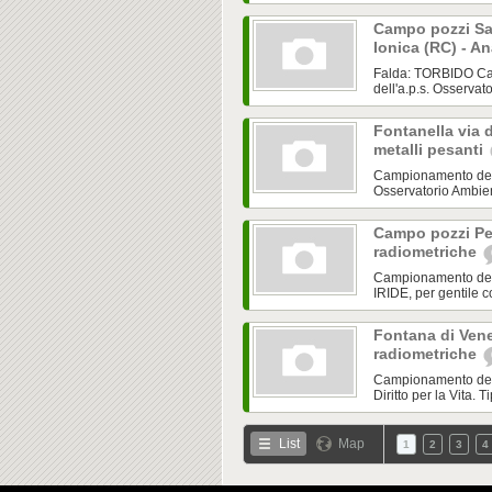
Campo pozzi San
Ionica (RC) - A
Falda: TORBIDO Cam
dell'a.p.s. Osservato
Fontanella via d
metalli pesanti
Campionamento del 
Osservatorio Ambienta
Campo pozzi Pet
radiometriche
Campionamento del 1
IRIDE, per gentile c
Fontana di Vene
radiometriche
Campionamento del 1
Diritto per la Vita.
List
Map
1
2
3
4