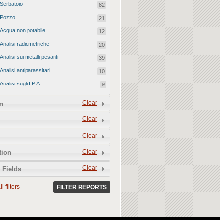
Serbatoio
82
Pozzo
21
Acqua non potabile
12
Analisi radiometriche
20
Analisi sui metalli pesanti
39
Analisi antiparassitari
10
Analisi sugli I.P.A.
9
Clear
n
Clear
Clear
Clear
tion
Clear
 Fields
l filters
FILTER REPORTS