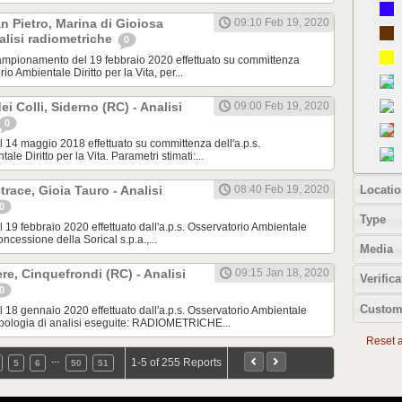
 Pietro, Marina di Gioiosa
09:10 Feb 19, 2020
nalisi radiometriche
0
pionamento del 19 febbraio 2020 effettuato su committenza
rio Ambientale Diritto per la Vita, per...
ei Colli, Siderno (RC) - Analisi
09:00 Feb 19, 2020
0
14 maggio 2018 effettuato su committenza dell'a.p.s.
le Diritto per la Vita. Parametri stimati:...
Locatio
race, Gioia Tauro - Analisi
08:40 Feb 19, 2020
0
Type
9 febbraio 2020 effettuato dall'a.p.s. Osservatorio Ambientale
oncessione della Sorical s.p.a.,...
Media
re, Cinquefrondi (RC) - Analisi
09:15 Jan 18, 2020
Verifica
0
Custom
8 gennaio 2020 effettuato dall'a.p.s. Osservatorio Ambientale
 Tipologia di analisi eseguite: RADIOMETRICHE...
Reset al
…
1-5 of 255 Reports
5
6
50
51