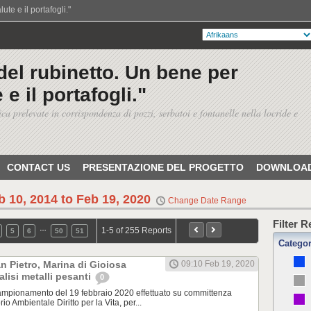
te e il portafogli."
del rubinetto. Un bene per
 e il portafogli."
ica prelevate in corrispondenza di pozzi, serbatoi e fontanelle nella locride e
CONTACT US
PRESENTAZIONE DEL PROGETTO
DOWNLOAD
b 10, 2014 to Feb 19, 2020
Change Date Range
Filter 
…
1-5 of 255 Reports
5
6
50
51
Catego
 Pietro, Marina di Gioiosa
09:10 Feb 19, 2020
alisi metalli pesanti
0
pionamento del 19 febbraio 2020 effettuato su committenza
rio Ambientale Diritto per la Vita, per...