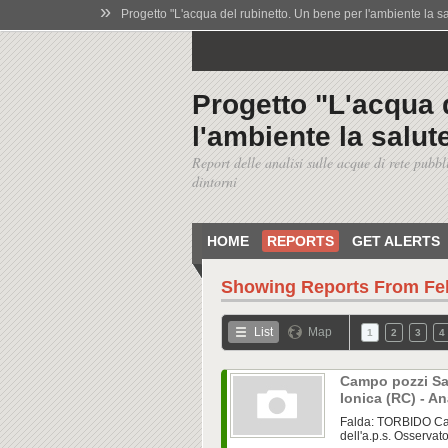
»
Progetto "L'acqua del rubinetto. Un bene per l'ambiente la salu
Progetto "L'acqua 
l'ambiente la salute
Report delle analisi sulle acque di rete pubbl
dintorni
HOME
REPORTS
GET ALERTS
Showing Reports From
Fe
List
Map
1
2
3
4
Campo pozzi San
Ionica (RC) - An
Falda: TORBIDO Cam
dell'a.p.s. Osservato