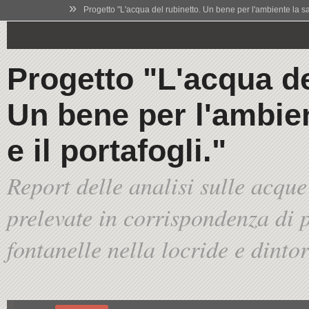
»
Progetto "L'acqua del rubinetto. Un bene per l'ambiente la salu
Progetto "L'acqua de
Un bene per l'ambien
e il portafogli."
Report delle analisi sulle acque
prelevate in corrispondenza di p
fontanelle nella locride e dinto