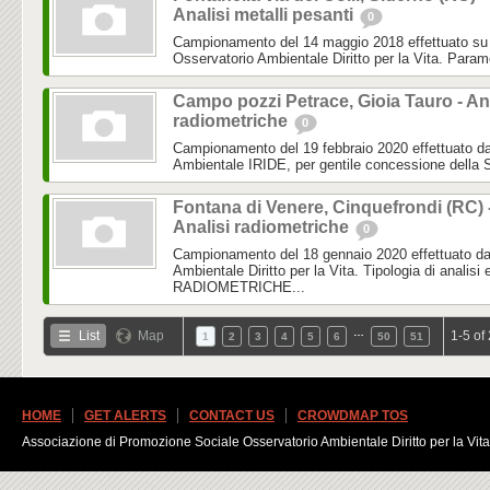
Analisi metalli pesanti
0
Campionamento del 14 maggio 2018 effettuato su 
Osservatorio Ambientale Diritto per la Vita. Paramet
Campo pozzi Petrace, Gioia Tauro - Ana
radiometriche
0
Campionamento del 19 febbraio 2020 effettuato dal
Ambientale IRIDE, per gentile concessione della So
Fontana di Venere, Cinquefrondi (RC) 
Analisi radiometriche
0
Campionamento del 18 gennaio 2020 effettuato dal
Ambientale Diritto per la Vita. Tipologia di analisi 
RADIOMETRICHE...
…
List
Map
1-5 of
1
2
3
4
5
6
50
51
HOME
GET ALERTS
CONTACT US
CROWDMAP TOS
Associazione di Promozione Sociale Osservatorio Ambientale Diritto per la Vita