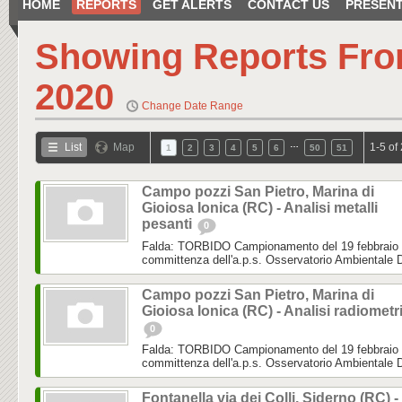
HOME
REPORTS
GET ALERTS
CONTACT US
PRESENT
Showing Reports Fr
2020
Change Date Range
…
List
Map
1-5 of
1
2
3
4
5
6
50
51
Campo pozzi San Pietro, Marina di
Gioiosa Ionica (RC) - Analisi metalli
pesanti
0
Falda: TORBIDO Campionamento del 19 febbraio 2
committenza dell'a.p.s. Osservatorio Ambientale Diri
Campo pozzi San Pietro, Marina di
Gioiosa Ionica (RC) - Analisi radiometr
0
Falda: TORBIDO Campionamento del 19 febbraio 2
committenza dell'a.p.s. Osservatorio Ambientale Diri
Fontanella via dei Colli, Siderno (RC) -