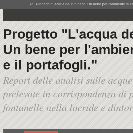
»
Progetto "L'acqua del rubinetto. Un bene per l'ambiente la salu
Progetto "L'acqua de
Un bene per l'ambien
e il portafogli."
Report delle analisi sulle acque
prelevate in corrispondenza di p
fontanelle nella locride e dinto