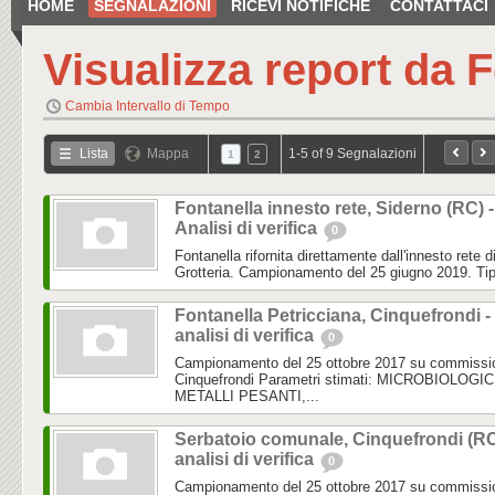
HOME
SEGNALAZIONI
RICEVI NOTIFICHE
CONTATTACI
Visualizza report da
F
Cambia Intervallo di Tempo
Lista
Mappa
1-5 of 9 Segnalazioni
1
2
Fontanella innesto rete, Siderno (RC) -
Analisi di verifica
0
Fontanella rifornita direttamente dall'innesto rete 
Grotteria. Campionamento del 25 giugno 2019. Tipol
Fontanella Petricciana, Cinquefrondi -
analisi di verifica
0
Campionamento del 25 ottobre 2017 su commissi
Cinquefrondi Parametri stimati: MICROBIOLOGIC
METALLI PESANTI,...
Serbatoio comunale, Cinquefrondi (RC
analisi di verifica
0
Campionamento del 25 ottobre 2017 su commissi