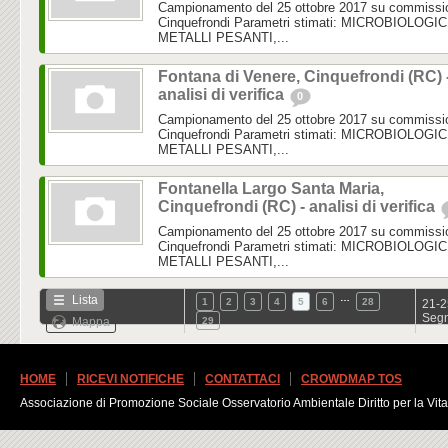
Campionamento del 25 ottobre 2017 su commissi
Cinquefrondi Parametri stimati: MICROBIOLOGIC
METALLI PESANTI,...
Fontana di Venere, Cinquefrondi (RC) 
analisi di verifica
0
Campionamento del 25 ottobre 2017 su commissi
Cinquefrondi Parametri stimati: MICROBIOLOGIC
METALLI PESANTI,...
Fontanella Largo Santa Maria,
Cinquefrondi (RC) - analisi di verifica
Campionamento del 25 ottobre 2017 su commissi
Cinquefrondi Parametri stimati: MICROBIOLOGIC
METALLI PESANTI,...
…
Lista
1
2
3
4
5
6
28
21-2
Segn
Mappa
29
HOME
RICEVI NOTIFICHE
CONTATTACI
CROWDMAP TOS
Associazione di Promozione Sociale Osservatorio Ambientale Diritto per la Vita