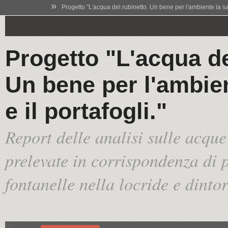
»
Progetto "L'acqua del rubinetto. Un bene per l'ambiente la salu
Progetto "L'acqua de
Un bene per l'ambien
e il portafogli."
Report delle analisi sulle acque
prelevate in corrispondenza di p
fontanelle nella locride e dinto