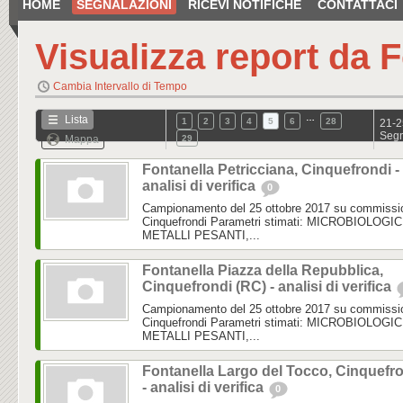
HOME
SEGNALAZIONI
RICEVI NOTIFICHE
CONTATTACI
Visualizza report da
F
Cambia Intervallo di Tempo
…
Lista
1
2
3
4
5
6
28
21-2
Segn
Mappa
29
Fontanella Petricciana, Cinquefrondi -
analisi di verifica
0
Campionamento del 25 ottobre 2017 su commissi
Cinquefrondi Parametri stimati: MICROBIOLOGIC
METALLI PESANTI,...
Fontanella Piazza della Repubblica,
Cinquefrondi (RC) - analisi di verifica
Campionamento del 25 ottobre 2017 su commissi
Cinquefrondi Parametri stimati: MICROBIOLOGIC
METALLI PESANTI,...
Fontanella Largo del Tocco, Cinquefr
- analisi di verifica
0